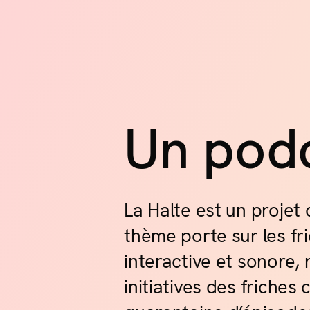
La H
À La S
Salle 
la pall
sublime
Boucha
Un pod
La H
La Halte est un projet
Dans l
thème porte sur les fri
interactive et sonore, 
Bienven
ville d
initiatives des friches
pour ou
musique