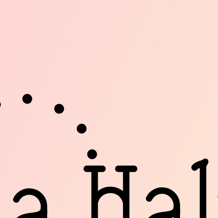
alte #1
nfort Moderne à Poitiers
e friche artistique ouverte en France en 1985,