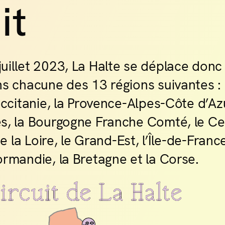
it
alte #9
êt Électrique à Toulouse
un Tour de France et d'Europe à la rencontre
uillet 2023, La Halte se déplace donc
némas indépendants, la création d'un lieu
re de quelques mois, Agnès et Mika
s chacune des 13 régions suivantes : 
tissent d'anciens locaux municipaux pour y
Occitanie, la Provence-Alpes-Côte d’Az
per le fabuleux projet de La Forêt Électrique.
s, la Bourgogne Franche Comté, le Ce
e la Loire, le Grand-Est, l’Île-de-France
rmandie, la Bretagne et la Corse.
alte #10
le Tropisme à Montpellier
le Tropisme est un lieu de bouillonnement
ntiel et créatif. Situé au coeur de la cité