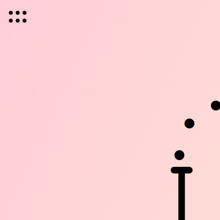
La H
Au Co
Premièr