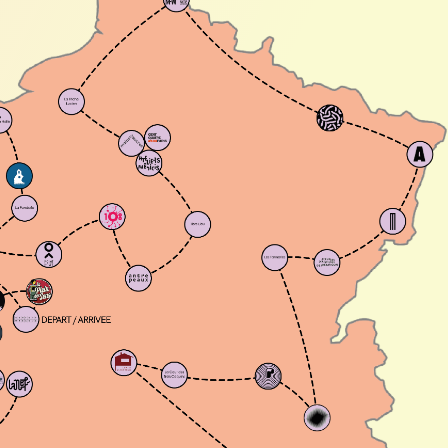
e, Tropisme est installée sur une friche
re et ouvrait ses portes en janvier 2019.
alte #11
che la Belle de Mai
he la Belle de Mai fête ses 30 ans ! La friche
plus grand tiers-quartier culturel de France et
 grand district culturel au monde. Véritable
e d'art, la Friche la Belle de Mai est un lieu
tique de l'histoire des friches.