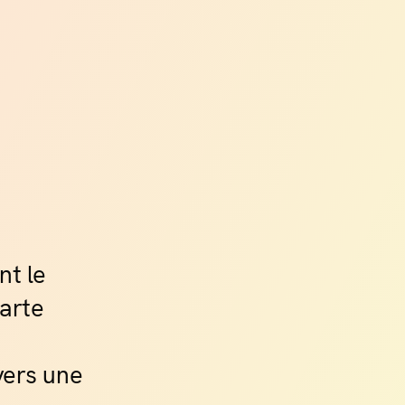
nt le
carte
avers une