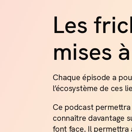
À La 
Les fric
La Nef
l'illus
femmes
l'étude
mises à
par Typ
la que
actuel
Chaque épisode a pour 
l’écosystème de ces li
La H
Ce podcast permettra a
Aux Vi
connaître davantage sur
Classé
vous p
font face. Il permettra