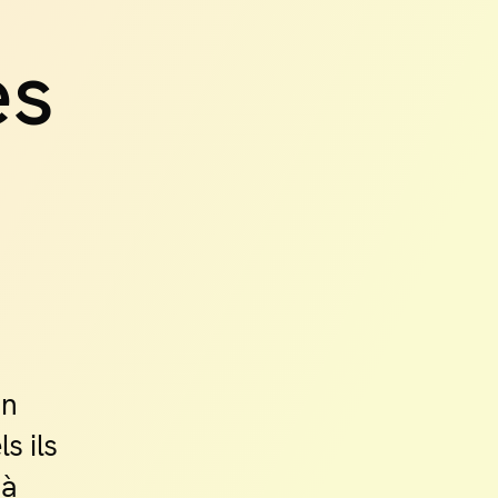
es
en
s ils
 à