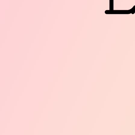
Le Con
où art
La H
À Diff
Diff’ar
friches
en Gât
coeur d
hangar