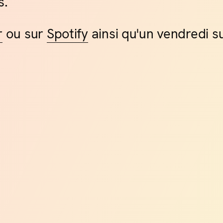
s.
r
ou sur
Spotify
ainsi qu'un vendredi s
alte #5
battoirs à Cognac
e concerts à Cognac, Les Abattoirs se situe au
e la Charente et à quelques pas du centre
D'une beauté rare, ce bâtiment presque classé
t historique, laisse place aujourd'hui, à la
erte et à la musique.
alte #6