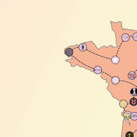
créativ
militai
La H
La Fri
La Fric
est le 
le plus
fabriqu
embléma