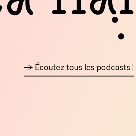
fort Moderne à Poitiers, bénéficie de 8500m2
 contemporain et musique s'entremêlent.
alte #2
'art à Parthenay
→ Écoutez tous les podcasts !
t représente, elle aussi, l’une des premières
 artistiques de France ouverte en 1988. Situé
ine dans le département des Deux-Sèvres au
u champ de foire, Diff'art était un ancien
 à bestiaux.