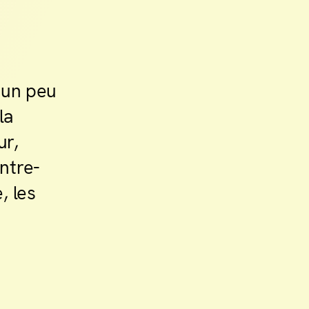
 un peu
la
ur,
ntre-
, les