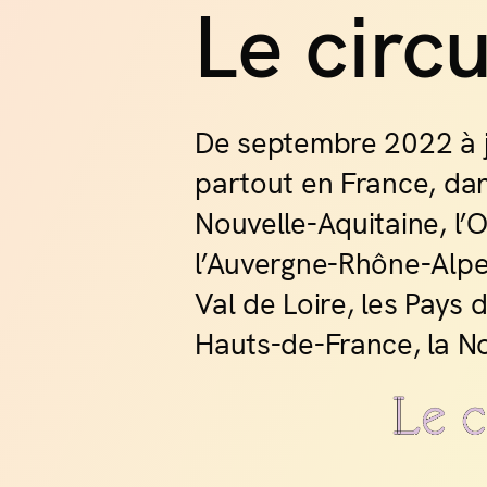
Le circu
La H
La For
Après 
De septembre 2022 à j
des ci
éphémè
partout en France, dan
réinves
Nouvelle-Aquitaine, l’
dévelop
l’Auvergne-Rhône-Alpe
Val de Loire, les Pays d
Hauts-de-France, la No
La H
La Hal
La Hal
événeme