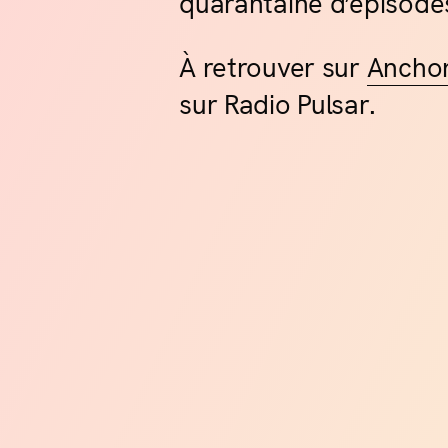
quarantaine d’épisode
À retrouver sur
Ancho
sur Radio Pulsar.
La H
Les A
Salle d
bord d
ville. 
monumen
découv
La H