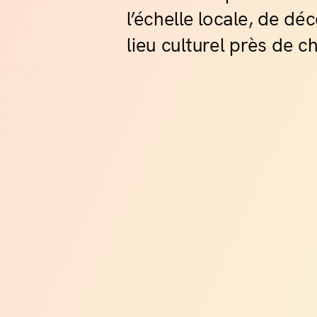
d'une 
l’échelle locale, de d
fondate
Palace
lieu culturel près de c
La H
La Fo
Village
pépite
Hérita
talents
avec d